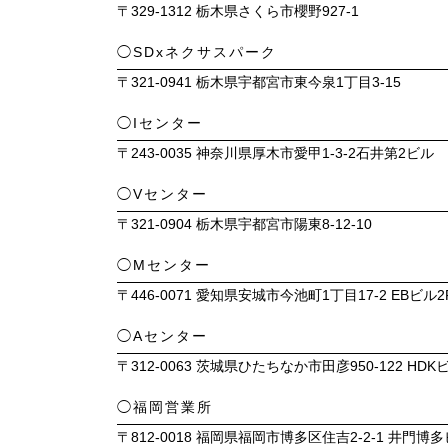
〒329-1312 栃木県さくら市櫻野927-1
◯SDxネクサスパーク
〒321-0941 栃木県宇都宮市東今泉1丁目3-15
◯Iセンター
〒243-0035 神奈川県厚木市愛甲1-3-2石井第2ビル
◯Vセンター
〒321-0904 栃木県宇都宮市陽東8-12-10
◯Mセンター
〒446-0071 愛知県安城市今池町1丁目17-2 EBビル2
◯Aセンター
〒312-0063 茨城県ひたちなか市田彦950-122 HDK
◯福岡営業所
〒812-0018 福岡県福岡市博多区住吉2-2-1 井門博