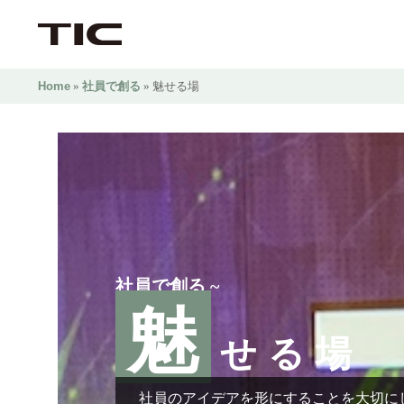
Home
»
社員で創る
» 魅せる場
社員で創る ~
魅
せる場
社員のアイデアを形にすることを大切に