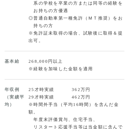
系の学校を卒業の方または同等の経験を
お持ちの方優遇
◎普通自動車第一種免許（ＭＴ推奨）をお
持ちの方
※免許証未取得の場合、試験後に取得＆提
出可。
基本給
268,000円以上
※経験を加味した金額を適用
年収例
25才時実績
362万円
（実績平
29才時実績
462万円
均）
※時間外手当（平均16時間）を含んだ金
額。
年度末評価賞与、住宅手当、
リスタート応援手当等は当金額に含んで