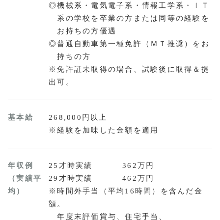
◎機械系・電気電子系・情報工学系・ＩＴ
系の学校を卒業の方または同等の経験を
お持ちの方優遇
◎普通自動車第一種免許（ＭＴ推奨）をお
持ちの方
※免許証未取得の場合、試験後に取得＆提
出可。
基本給
268,000円以上
※経験を加味した金額を適用
年収例
25才時実績
362万円
（実績平
29才時実績
462万円
均）
※時間外手当（平均16時間）を含んだ金
額。
年度末評価賞与、住宅手当、