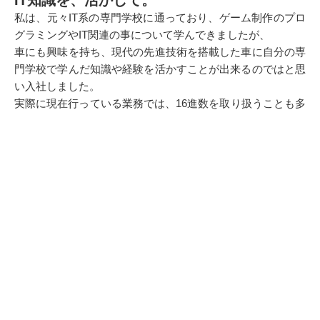
IT知識を、活かして。
私は、元々IT系の専門学校に通っており、ゲーム制作のプロ
グラミングやIT関連の事について学んできましたが、
車にも興味を持ち、現代の先進技術を搭載した車に自分の専
門学校で学んだ知識や経験を活かすことが出来るのではと思
い入社しました。
実際に現在行っている業務では、16進数を取り扱うことも多
く、実験結果をまとめる際にはExcelを使うこともよくあり
ます。
Excelでは、効率よくデータ作業を行えるマクロというもの
があり、プログラムを組むことで同じ作業を自動化すること
ができ、そういった場面でも自分の強みを活かすことが出来
ています。
また、この仕事に関わることで、自動車に関する知識は勿
論、電気についての知識も身につく為、最初は分からなかっ
た事や出来なかった事が出来るようになってくると自信が付
いてきます。
他にも色々な事に挑戦することで、知識が沢山増えていくの