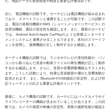
た、地図データの更新頻度や精度も重要な評価項目です。
次に、電話機能の試験です。カーナビには通話機能が組み込まれ
ており、スマートフォンと連携することが可能です。この試験で
は、電話の発着信機能やSMS（ショートメッセージサービス）の
送受信機能、通話の安定性を確認します。また、最新のカーナビ
では、Android AutoやApple CarPlayのような情報エンターテイ
メントシステムと連携させることもできます。各社のスマートフ
ォンを使用し、連携機能が正しく動作するかも確認します。
オーディオ機能の試験では、ラジオやテレビの受信性能や、パソ
コンから取り込んだ音楽や動画ファイルの再生機能が正しく動作
するかを確認します。さらに、音質や音響調整機能もテストされ
ます。こうした試験により、快適な音楽鑑賞や優れた音響体験が
提供されます。また、BluetoothやUSB接続の安定性、および対
応フォーマットの広さも重要な評価ポイントです。
最後に、カメラ機能の試験です。カーナビにはバックカメラやド
ライブレコーダーの機能が含まれていることがあります。この試
験では、カメラの画質や映像の安定性、昼夜の撮影性能が確認さ