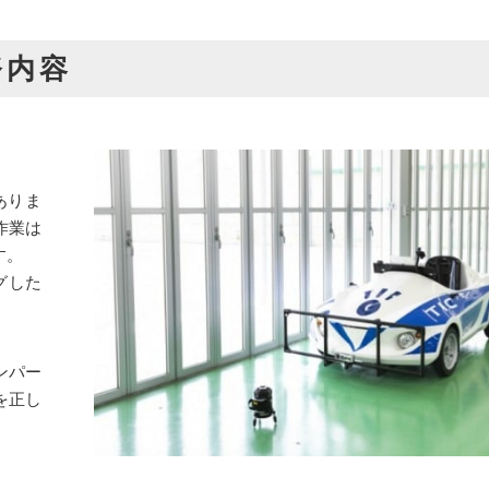
務内容
ありま
作業は
す。
グした
ンパー
を正し