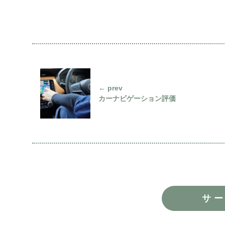
← prev
カーナビゲーション評価
サ