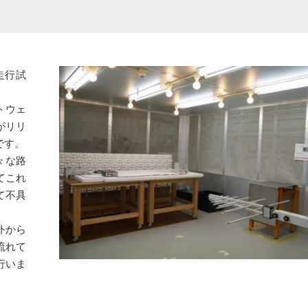
走行試
トウェ
がリリ
です。
々な路
てこれ
て不具
外から
流れて
行いま