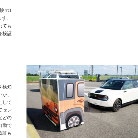
験の1
ます。
れても
を検証
。
を検知
いか、
たして
てセン
などの
自動で
検証も