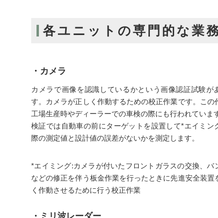
各ユニットの専門的な業
・カメラ
カメラで画像を認識しているかという画像認証試験が
す。カメラが正しく作動するための校正作業です。この
工場生産時やディーラーでの車検の際にも行われていま
検証では自動車の前にターゲットを設置して*エイミン
際の測定値と設計値の誤差がないかを測定します。
*エイミング:カメラが付いたフロントガラスの交換、バ
などの修正を伴う板金作業を行ったときに先進安全装置
く作動させるために行う校正作業
・ミリ波レーダー