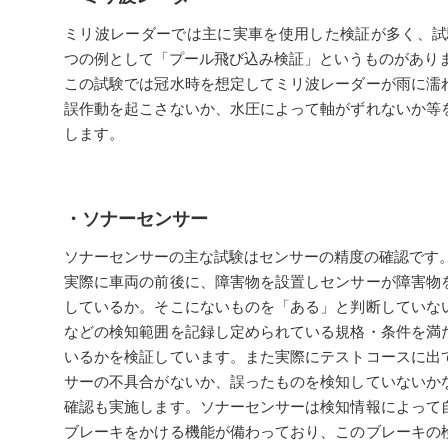
ミリ波レーダーでは主に実車を使用した検証が多く、試
つの例として「プール飛び込み検証」というものがあり
この試験では冠水時を想定してミリ波レーダーが雨に濡
誤作動を起こさないか、水圧によって軸がずれないか等
します。
・ソナーセンサー
ソナーセンサーの主な試験はセンサーの精度の確認です
実際に車両の前後に、障害物を設置しセンサーが障害物
しているか。そこにないものを「ある」と判断していな
などの検知範囲を記録し定められている規格・条件を満
いるかを検証しています。また実際にテストコースに出
サーの不具合がないか、誤ったものを検知していないか
確認も実施します。ソナーセンサーは検知情報によって
ブレーキをかける機能が備わっており、このブレーキの