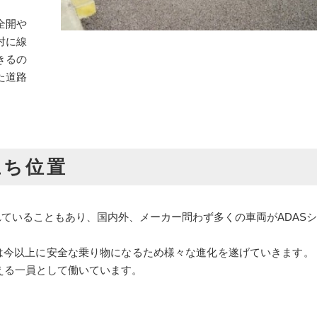
全開や
対に線
きるの
た道路
。
立ち位置
れていることもあり、国内外、メーカー問わず多くの車両がADAS
は今以上に安全な乗り物になるため様々な進化を遂げていきます。
える一員として働いています。