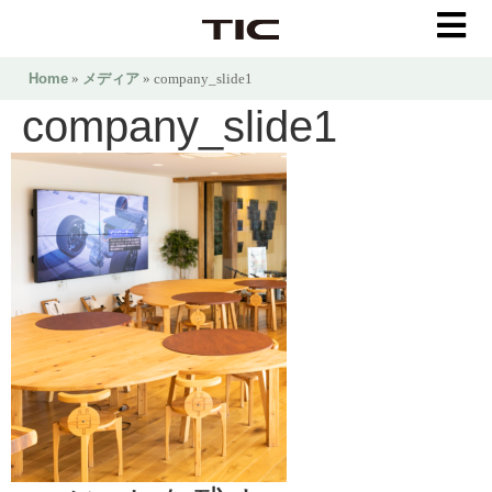
Home
»
メディア
» company_slide1
company_slide1