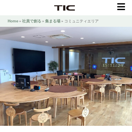
Home
»
社員で創る
»
集まる場
» コミュニティエリア