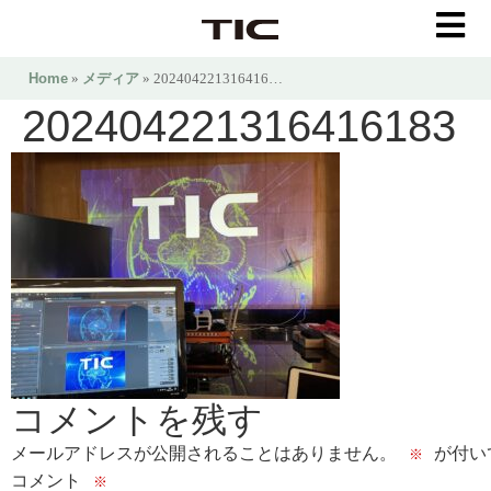
Home
»
メディア
» 202404221316416…
202404221316416183
コメントを残す
メールアドレスが公開されることはありません。
が付い
※
コメント
※