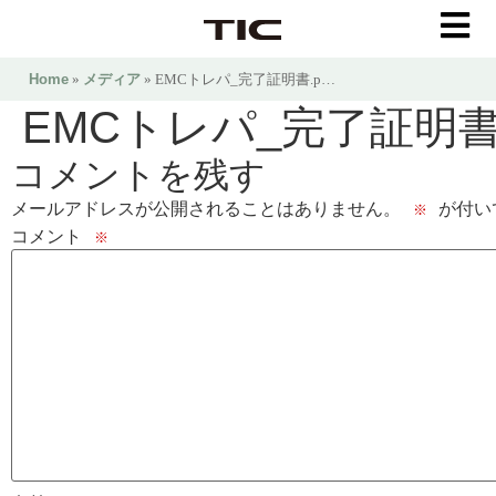
Home
»
メディア
» EMCトレパ_完了証明書.p…
EMCトレパ_完了証明書.
コメントを残す
メールアドレスが公開されることはありません。
が付い
※
コメント
※